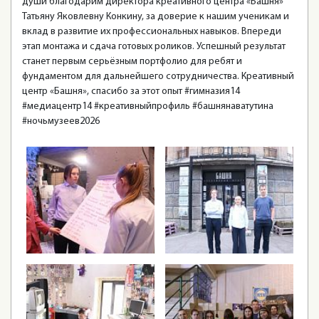
души благодарим директора креативного центра «Башня»
Татьяну Яковлевну Конкину, за доверие к нашим ученикам и
вклад в развитие их профессиональных навыков. Впереди
этап монтажа и сдача готовых роликов. Успешный результат
станет первым серьёзным портфолио для ребят и
фундаментом для дальнейшего сотрудничества. Креативный
центр «Башня», спасибо за этот опыт #гимназия14
#медиацентр14 #креативныйпрофиль #башнянаватутина
#ночьмузеев2026