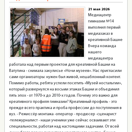
21 мая 2026
Медиацентр
гимназии №14
выполнил первый
медиазаказ в
креативной Башне
Вчера команда
нашего
медиацентра
работала над первым проектом для креативной Башни на
Ватутина - снимала закулисье «Ночи музеев». Нас пригласили
сами организаторы: нужен был живой, нешаблонный контент.
Помимо работы, ребята успели посетить «Музей ностальгии»,
который развернулся на восьми этажах Башни и объединил
пять эпох - от 1970‑х до 2010‑х годов. Почему это важно для
креативного профиля гимназии? Креативный профиль - это
прежде всего практика и проба профессии до поступления в
вуз. - Режиссёр монтажа -оператор - продюсер -сценарист
-тележурналист - наши ученики уже сейчас осваивают эти
специальности, работая над настоящими задачами. От всей