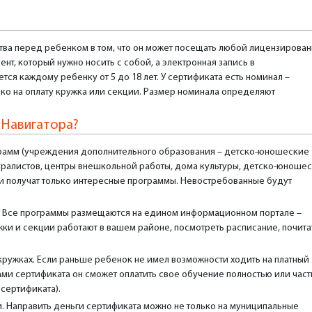
ства перед ребенком в том, что он может посещать любой лицензирова
нт, который нужно носить с собой, а электронная запись в
ся каждому ребенку от 5 до 18 лет. У сертификата есть номинал –
ко на оплату кружка или секции. Размер номинала определяют
 Навигатора?
рамм (учреждения дополнительного образования – детско-юношеские
туралистов, центры внешкольной работы, дома культуры, детско-юноше
и получат только интересные программы. Невостребованные будут
и. Все программы размещаются на едином информационном портале –
жки и секции работают в вашем районе, посмотреть расписание, почита
 кружках. Если раньше ребенок не имел возможности ходить на платный
ами сертификата он сможет оплатить свое обучение полностью или час
 сертификата).
. Направить деньги сертификата можно не только на муниципальные