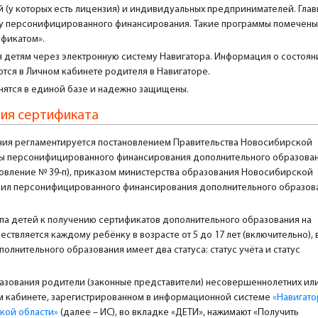
й (у которых есть лицензия) и индивидуальных предпринимателей. Глав
му персонифицированного финансирования. Такие программы помечены
ификатом».
 детям через электронную систему Навигатора. Информация о состоян
ются в Личном кабинете родителя в Навигаторе.
нятся в единой базе и надежно защищены.
ния сертификата
ния регламентируется постановлением Правительства Новосибирской
темы персонифицированного финансирования дополнительного образова
новление № 39-п), приказом министерства образования Новосибирской
равил персонифицированного финансирования дополнительного образов
упа детей к получению сертификатов дополнительного образования на
твляется каждому ребёнку в возрасте от 5 до 17 лет (включительно), 
лнительного образования имеет два статуса: статус учёта и статус
азования родители (законные представители) несовершеннолетних ил
ом кабинете, зарегистрированном в информационной системе
«Навигато
кой области»
(далее – ИС), во вкладке «ДЕТИ», нажимают «Получить