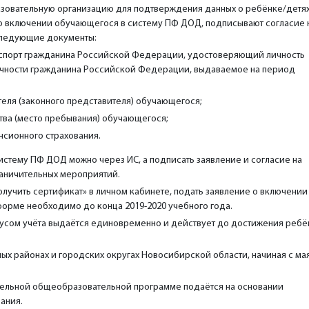
азовательную организацию для подтверждения данных о ребёнке/детях
 о включении обучающегося в систему ПФ ДОД, подписывают согласие 
следующие документы:
аспорт гражданина Российской Федерации, удостоверяющий личность
ичности гражданина Российской Федерации, выдаваемое на период
еля (законного представителя) обучающегося;
ва (место пребывания) обучающегося;
нсионного страхования.
стему ПФ ДОД можно через ИС, а подписать заявление и согласие на
раничительных мероприятий.
олучить сертификат» в личном кабинете, подать заявление о включении
орме необходимо до конца 2019-2020 учебного года.
тусом учёта выдаётся единовременно и действует до достижения реб
ых районах и городских округах Новосибирской области, начиная с ма
тельной общеобразовательной программе подаётся на основании
ания.