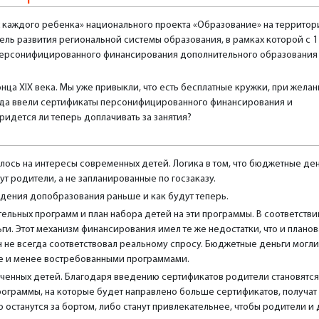
х каждого ребенка» национального проекта «Образование» на территор
ль развития региональной системы образования, в рамках которой с 1
 персонифицированного финансирования дополнительного образования
ца XIX века. Мы уже привыкли, что есть бесплатные кружки, при жела
 года ввели сертификаты персонифицированного финансирования и
ридется ли теперь доплачивать за занятия?
ось на интересы современных детей. Логика в том, что бюджетные де
т родители, а не запланированные по госзаказу.
дения допобразования раньше и как будут теперь.
льных программ и план набора детей на эти программы. В соответстви
. Этот механизм финансирования имел те же недостатки, что и планов
 не всегда соответствовал реальному спросу. Бюджетные деньги могли
е и менее востребованными программами.
еченных детей. Благодаря введению сертификатов родители становятся
ограммы, на которые будет направлено больше сертификатов, получат
останутся за бортом, либо станут привлекательнее, чтобы родители и 