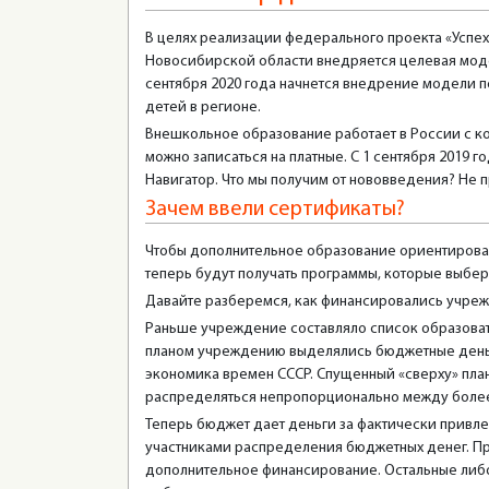
В целях реализации федерального проекта «Успе
Новосибирской области внедряется целевая моде
сентября 2020 года начнется внедрение модели
детей в регионе.
Внешкольное образование работает в России с кон
можно записаться на платные. С 1 сентября 2019
Навигатор. Что мы получим от нововведения? Не п
Зачем ввели сертификаты?
Чтобы дополнительное образование ориентировал
теперь будут получать программы, которые выберу
Давайте разберемся, как финансировались учреж
Раньше учреждение составляло список образовате
планом учреждению выделялись бюджетные деньги
экономика времен СССР. Спущенный «сверху» план
распределяться непропорционально между боле
Теперь бюджет дает деньги за фактически привл
участниками распределения бюджетных денег. Пр
дополнительное финансирование. Остальные либо 