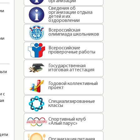
организации
Сведения об
ии
организации отдыха
детей и их
оздоровлении
Всероссийская
олимпиада школьников
нии
Всероссийские
проверочные работы
Государственная
итоговая аттестация
ньги
Годовой коллективный
проект
и с
ая
Специализированные
классы
Спортивный клуб
«Алый парус»
дети
Организация питания