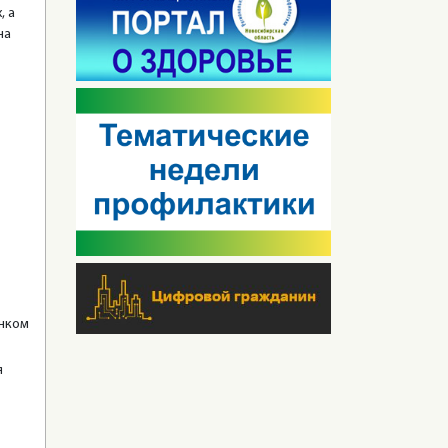
, а
на
ёнком
я