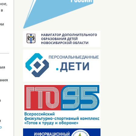
ное,
 в
ии
ния
ания
в
и
р