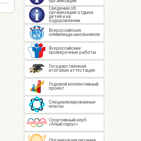
организации
Сведения об
организации отдыха
детей и их
оздоровлении
Всероссийская
олимпиада школьников
Всероссийские
проверочные работы
Государственная
итоговая аттестация
Годовой коллективный
проект
Специализированные
классы
Спортивный клуб
«Алый парус»
Организация питания