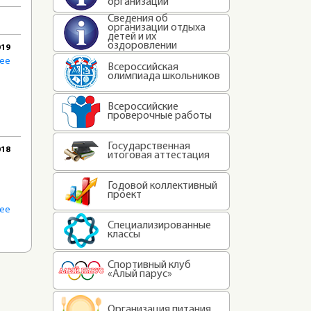
организации
Сведения об
организации отдыха
детей и их
оздоровлении
019
лее
Всероссийская
олимпиада школьников
Всероссийские
проверочные работы
Государственная
018
итоговая аттестация
Годовой коллективный
проект
лее
Специализированные
классы
Спортивный клуб
«Алый парус»
Организация питания