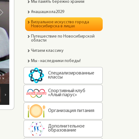
Мы память бережно храним
#нашашкола2029
Визуальное искусство города
Новосибирска в лицах
Путешествие по Новосибирской
области
Читаем классику
Мы - наследники победы!
Специализированные
классы
Спортивный клуб
«Алый парус»
Организация питания
Дополнительное
образование