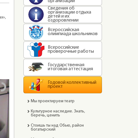
организации
Сведения об
организации отдыха
детей и их
х»,
оздоровлении
Всероссийская
олимпиада школьников
Всероссийские
проверочные работы
Государственная
итоговая аттестация
Годовой коллективный
проект
Мы проектируем театр
Культурное наследие. Знать,
беречь, ценить
Стоишь ты над Обью, район
богатырский