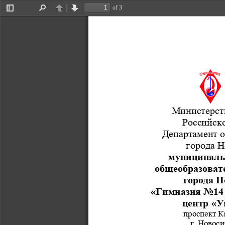
of 3
Toggle
Find
Previous
Next
Sidebar
Министерст
Российск
Департамент о
города 
Н
муниципаль
общеобразоват
города Н
«Гимназия No14
центр 
«У
проспект
К
г. 
Новоси