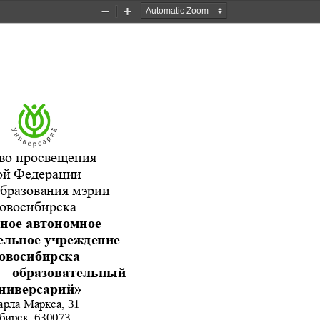
Zoom
Zoom
Out
In
во просвещения 
ой Федерации 
бразования мэрии 
овосибирска
ное автономное 
ельное учреждение 
овосибирска 
 
–
образовательный 
ниверсарий»
арла Маркса, 
31
бирск, 
630073