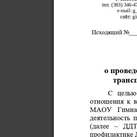
тел.
(383) 
346
-
4
e
-
mail
: 
g
сайт
: 
g
Исходящий No
__
о провед
транс
С  целью
отношения к в
М
А
ОУ  Гимназ
деятельность 
(далее 
–
ДДТТ
профилактике