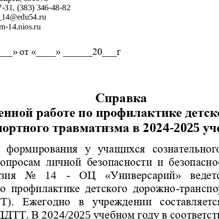
7
-
31
, 
(383) 346
-
48
-
82 
_14@
edu
54.
ru
im
-
14.
nios
.
ru
___» от 
«____
» ______20___г
Справка
енной работе по профилактике детск
портного травматизма в 202
4
-
202
5
уч
  формирования  у  учащихся  сознательного
опросам личной 
безопасности и безопасн
ия  No  14
-
ОЦ
«Универс
арий
»  ведет
по профилактике детского дорожно
-
транспо
).  Ежегодно  в  учреждении  составляется
 ДД
ТТ. В 202
4
/202
5
учебном году в соответс