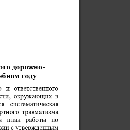
ого дорожно
-
ебном году
  и  ответственного 
ости, окружающих в 
ся  систематическая 
ртного травматизма 
  план  работы  по 
твии с утвержденным 