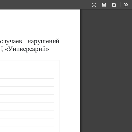
Presentation
Print
Download
Too
Mode
 случаев  нарушений 
Ц 
«
Универсарий
»