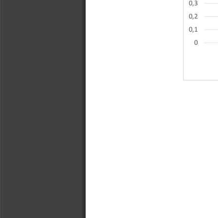
0,3
0,2
0,1
0