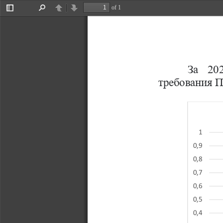
of 1
Toggle
Find
Previous
Next
Sidebar
За  202
требования 
1
0,9
0,8
0,7
0,6
0,5
0,4