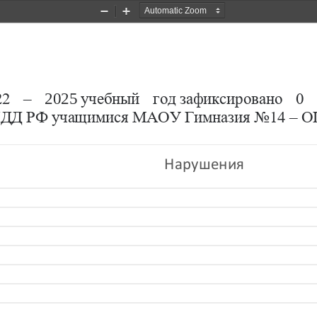
Zoom
Zoom
Out
In
2 
–
2025
учебный 
год
зафиксировано
0 
ПДД РФ
учащимися МАОУ Гимназия No14 
–
О
Нарушения