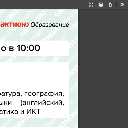
Presentation
Print
Download
Too
Mode
о в 10:00
атура, 
география, 
ыки 
(английский, 
атика и ИКТ