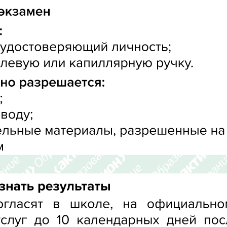
 экзамен

 удостоверяющий личность<
левую или капиллярную ручку.
но разрешается:
<
 воду<
льные материалы, разрешенные на 
м
узнать результаты 
огласят 
в 
школе, 
на 
официально
слуг 
до 
10 
календарных 
дней 
пос