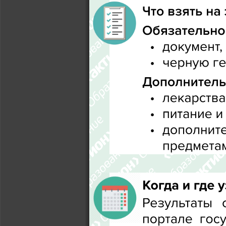
Что взять на
Обязательно:
J
документ,
J
черную ге
Дополнитель
J
лекарства
J
питание и
J
дополните
предмета
Когда и где 
Результаты 
портале 
госу