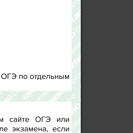
ОГЭ по отдельным 
м 
сайте 
ОГЭ 
или 
ле 
экзамена, 
если 