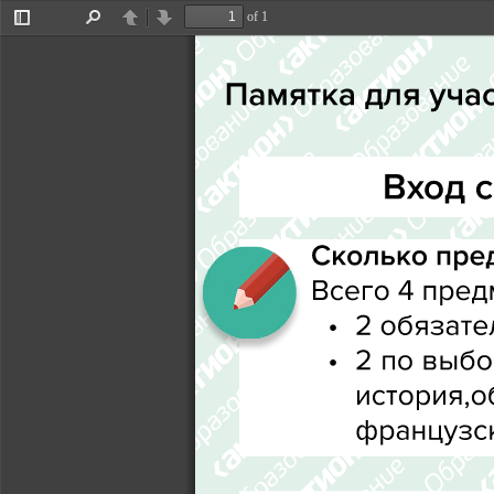
of 1
Toggle
Find
Previous
Next
Sidebar
Памятка для уча
Вход с
Сколько пре
Всего 4 предм
J
2 обязате
J
2 
по 
выбо
история, 
французск