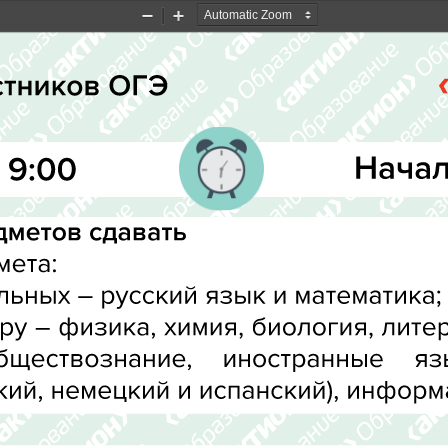
Zoom
Zoom
Out
In
стников ОГЭ
Начал
 9:00
дметов сдавать
ета:N
льных – русский язык и математика<
ру 
– 
физика, 
химия, 
биология, 
литер
обществознание, 
иностранные 
яз
ий, немецкий и испанский),  информ