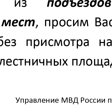
  из 
подъездов
 мест
, просим Вас
без  присмотра  на
лестничных площад
Управление МВД России п