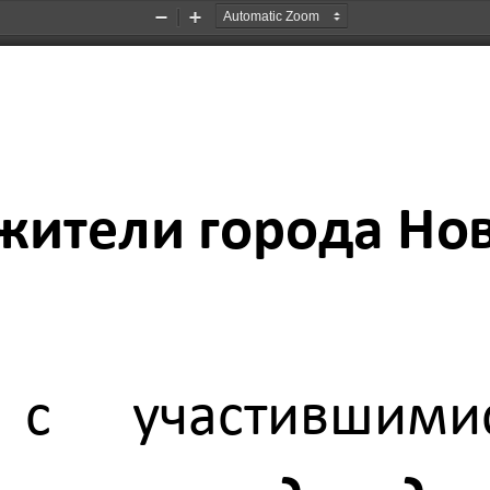
Zoom
Zoom
Out
In
ители города Нов
 с   участившимис