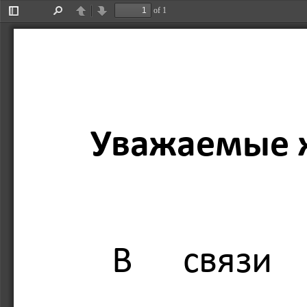
of 1
Toggle
Find
Previous
Next
Sidebar
Уважаемые ж
В   связи  