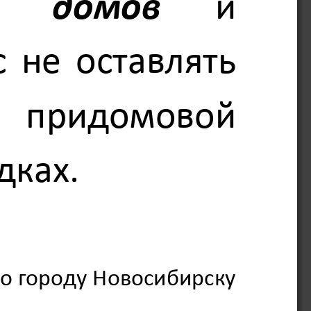
   домов
   и 
 не оставлять 
  придомовой 
ках. 
о городу Новосибирску 