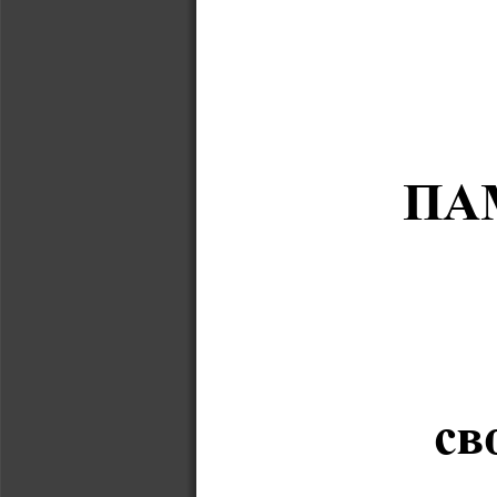
ПА
сво