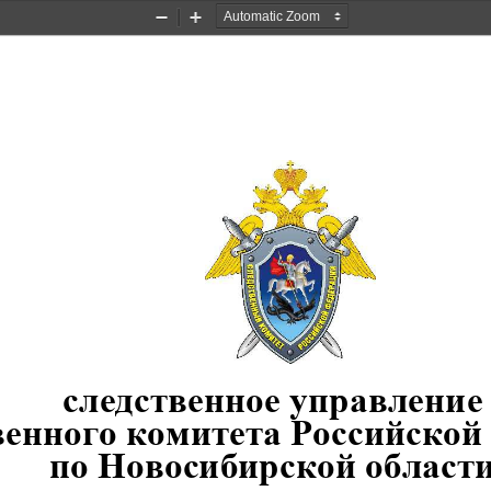
Zoom
Zoom
Out
In
следственное
управление
енного
комитета
Российской
по
Новосибирской
области