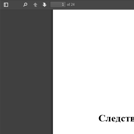
of 24
Toggle
Find
Previous
Next
Sidebar
Следств