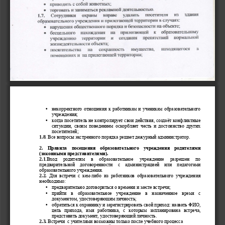
•
некорректного
отношения
к
работникам
и
ученикам
образовательного
; 
учреждения
•
, 
когда
посетитель
не
контролирует
свои
действия
создаёт
конфликтные
, 
ситуации
своим
поведением
оскорбляет
честь
и
достоинство
других
; 
посетителей
1.8
. 
. 
Все
вопросы
экстренного
порядка
решает
дежурный
администратор
2. 
Правила
посещения
образовательного
учреждения
родителями
(
). 
законными
представителями
2.1
.
Вход
родителям
в
образовательное
учреждение
разрешен
по
предварительной
договоренности
с
администрацией
или
педагогами
. 
образовательного
учреждения
2.2.
-
Для
встречи
с
кем
либо
из
работников
образовательного
учреждения
: 
необходимо
•
; 
предварительно
договориться
о
времени
и
месте
встречи
•
прийти
в
образовательное
учреждение
в
назначенное
время
с
, 
; 
документом
удостоверяющим
личность
•
: 
, 
обратиться
к
охраннику
и
зарегистрировать
свой
приход
назвать
ФИО
, 
, 
, 
цель
прихода
имя
работника
с
которым
запланирована
встреча
, 
. 
представить
документ
удостоверяющий
личность
2.3.
Встречи
с
учителями
возможны
только
после
учебного
процесса