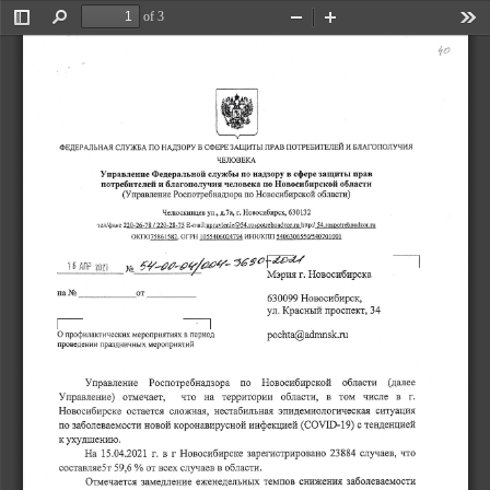
of 3
Toggle
Find
Zoom
Zoom
Too
Sidebar
Out
In
琀㜀漀
потрЕБитв爀шй 
зАщиты 
прАв 
БлАгопо䨀䤀учи䨀䤀
служБА 
по 
нАдзору 
ФЕдЕрАльнАя 
в сФЕрЕ 
и 
чЕловЕкА
защиты 
службы 
прав
Управление 
Федеральной 
в 
по 
шадзору 
сфере 
Новосибирской 
благополучия 
обла最爀ц
потребителей 
человека 
по 
и 
Новосибирской 
⠀Управление 
по 
области⤀
Роспотребпадзора 
НовосибирскⰀ 
Челюскинцев 
б㌀ ㄀㌀(ᄀ)
г⸀ 
дⰀ㜀оⰀ 
ул⸀Ⰰ 
栀琀琀р㨀一Дⴀдд猀щa/c最фдз搀稀сддц
(ᄀ)(ᄀ) ⴀ(ᄀ)㘀ⴀ㄀㠀 
一(ᄀ)(ᄀ) ⴀ(ᄀ)㠀ⴀ㜀㔀 
Еⴀп氀а椀氀㨀чргач氀сп椀е䀀㔀㐀⸀爀о⸀ро琀ге䰀氀па搀稀ог⸀г甀 
те⸀㬀爀椀факс 
огрн 
иннлс䤀п 
окпо㜀㔀 
  氀
 㔀㔀㐀 㘀 (ᄀ)㐀㜀㤀㐀 
㔀㐀 б㌀ 㘀㔀㔀 一㔀㐀 㜀  
㔀㠀(ᄀ)⸀ 
氀 
㠀㘀 
氀 
㄀ 
㔀㘀㤀о爀眀ⴀпⴀ一
椀昀椀椀氀 
椀 
ý 
дГ氀Ё 
一最
Мэрия 
Новосибирска
г⸀ 
от
на 
一猀
НовосибирскⰀ
㘀㌀  㤀㤀 
Красный 
проспектⰀ 
㌀㐀
ул⸀ 
гⴀ
瀀漀挀栀琀愀䀀愀搀洀渀猀欀⸀爀甀
О 
меропрнятиях 
профилактических 
период
в 
праздничных 
мероприятий
проведении 
области 
по 
Новосибирской 
Управление 
Роспотребнадзора 
⠀далее
в 
в  том 
что 
на 
числе 
отмечаетⰀ 
областиⰀ 
Управление⤀ 
территории 
г⸀
Новосибирске 
остается 
ситуация
нестабилъная 
эпидемиологическа䨀䤀 
слох琀наяⰀ 
⠀䌀伀嘀䤀䐀ⴀ㄀㤀⤀ 
тенденцией
по 
коронавирусной 
инфекцией 
новой 
забопеваемости 
с 
к 
紀䐀⠀удшению⸀
На 
г 
г⸀ 
в 
что
Новосибирске 
(ᄀ)З㠀㠀㐀 
случаевⰀ 
зарегистрировано 
㄀㔀⸀ 㐀⸀(ᄀ) (ᄀ)䤀 
ал爀䤀аев 
всех 
составляе㔀т 
области⸀
㔀㤀Ⰰ㘀 
от 
в 
夀о 
снижения 
тем琀䤀ов 
заболеваемости
Отмечается 
еженеделъных 
замедление 