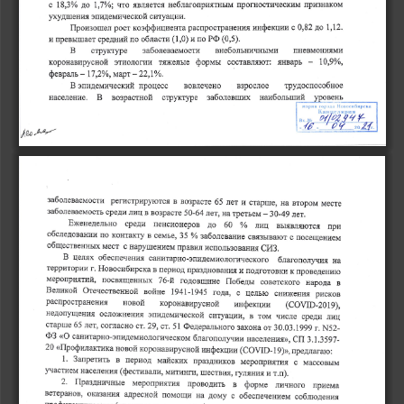
с 
ло 
что 
прогностическим 
признаком
неблагопри氀䤀тным 
簀Ⰰ㜀夀а㬀 
яв䨀唀䤀ется 
氀㠀Ⰰ㌀ 一漀 
ситуации⸀
эпидемической 
ия 
ухудшен 
簀Ⰰ䰀(ᄀ)⸀
инфекции 
с 
коэффициента 
 Ⰰ㠀(ᄀ) 
до 
Произошел 
рост 
распространения 
РФ 
⠀㄀Ⰰ ⤀ 
превышает 
по 
области 
⠀ Ⰰ㔀⤀⸀
средний 
и по 
и 
внеболъничными 
В 
структуре 
забопеваемости 
пневмониями
январъ 
этиологии 
коронавирусной 
составляют㨀 
тяжелые 
簀 Ⰰ㤀УоⰀ
формы 
ⴀ 
ⴀ 
март 
(ᄀ)(ᄀ)Ⰰ簀Уо⸀
㄀㜀 
февраль 
Ⰰ(ᄀ) 一оⰀ 
процесс 
взрослое 
вовлечено 
В 
эп爀椀демический 
трудоспособное
В 
возрастной 
заболевших 
население⸀ 
наибольший
структуре
мэрия 
Новосибирска
города 
Кан
я
笀ⴀ
Вх
ⰀлⰀфa/cЧ
(ᄀ)Е
г
ЗабОЛеВаеМОСТИ 
в 
и 
возрасте 
б㔀 
лет 
старшеⰀ 
на 
втором 
РеГИСТРирУются 
месте
заболеваемостъ 
лиц 
среди 
возрасте 
в 
летⰀ 
㔀 ⴀ㘀㐀 
третъем 
на 
ⴀ 
㌀ ⴀ㐀㤀 
лет⸀
㘀  
─ 
Еженедельно 
среди 
до 
лиц 
пенсионеров 
вь唀䤀вляются 
при
обследоВаниИ 
по 
контакту 
семьеⰀ 
З㔀 
В 
заболевание 
─ 
с 
связывЕ琀ют 
посещеЕием
общественных 
мест 
сиз⸀
нарушением 
с 
правил 
использовани爀䤀 
в 
обеспечения 
санитарноⴀэпидемиоломческого 
целях 
благопол⤀п笀ия 
на
территсРии 
Новосибирска 
г⸀ 
прщднованияи 
в 
период 
подготовки 
проведению
к 
мероприятийⰀ 
посвященных 
㜀㘀ⴀй 
годовщине 
Победы 
советского 
народа 
в
с 
Великой 
войне 
отечественной 
㄀最㐀氀ⴀ㄀最㐀㔀 
годаⰀ 
це䨀ью 
снижени爀䤀 
рисков
новой 
инфекции 
коронавирусной 
распространения 
⠀䌀漀瘀䤀䐀开(ᄀ)伀㄀㤀⤀Ⰰ
недог爀礀ЩениЯ 
в 
осложнеНш䤀 
эпидемической 
том 
ситуацииⰀ 
числе 
среди 
лиц
старше 
согласно 
летⰀ 
ст⸀(ᄀ)㤀Ⰰ 
㘀㔀 
ст⸀ 
㔀㄀ 
Федералъного 
закона 
от 
一㔀(ᄀ)ⴀ
㌀ ⸀ ㌀⸀㄀㤀㤀㤀 
г⸀ 
⠀о 
ФЗ 
санитарноⴀэпидемиологическом 
Сп 
благопол⤀п笀ии 
населения㸀Ⰰ 
㌀⸀㄀⸀㌀㔀㤀㜀ⴀ
кПрофилактика 
(ᄀ)  
новой 
коронавирусной 
⠀䌀伀嘀䤀䐀ⴀ 
инфекции 
предлагаю 
㤀⤀㸀Ⰰ 
㄀ 
㨀
в 
㄀Ⰰ 
Запретить 
период 
с 
майских 
праздников 
мероприяти爀䤀 
массовым
⠀фестивалиⰀ 
населеⰀния 
昀椀愀挀吀琀笀攀М 
митингиⰀ 
шестви爀䤀Ⰰ 
т⸀п⤀⸀
и 
爀礀ляния 
(ᄀ)⸀ 
в 
㄀㄀раздничные 
мероприяти爀䤀 
проводить 
личного 
форме 
приема
ветерановⰀ 
оказания 
адресной 
помощи 
с 
на 
обеспечением 
Дому 
соблюдения
профилактическкх 